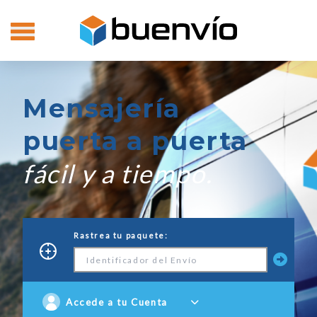
Mensajería
puerta a puerta
fácil y a tiempo.
Rastrea tu paquete:
Accede a tu Cuenta