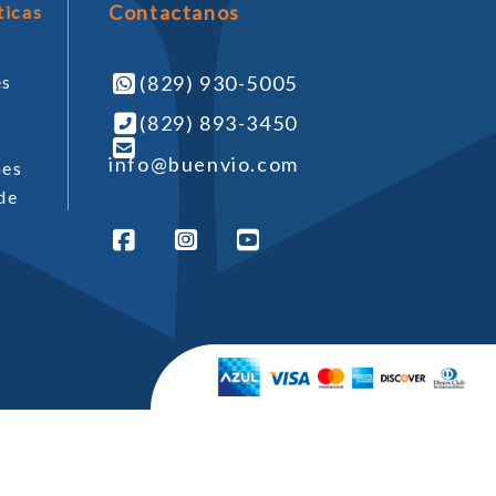
Contactanos
ticas
es
(829) 930-5005
(829) 893-3450
s
info@buenvio.com
nes
de