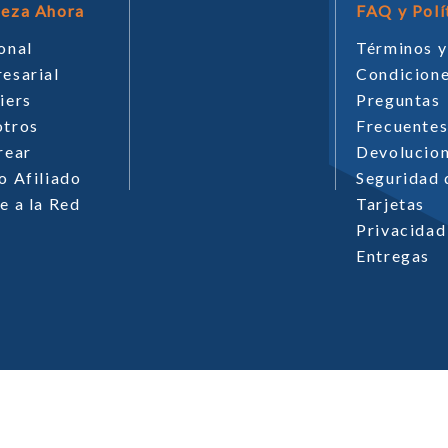
eza Ahora
FAQ y Polí
onal
Términos y
esarial
Condicion
iers
Preguntas
tros
Frecuente
rear
Devolucio
o Afiliado
Seguridad 
e a la Red
Tarjetas
Privacidad
Entregas